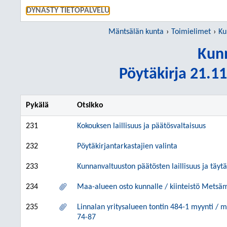
SIIRRY S
DYNASTY TIETOPALVELU
Mäntsälän kunta
Toimielimet
Ku
Kunn
Pöytäkirja 21.11
Pykälä
Otsikko
231
Kokouksen laillisuus ja päätösvaltaisuus
232
Pöytäkirjantarkastajien valinta
233
Kunnanvaltuuston päätösten laillisuus ja täy
234
Maa-alueen osto kunnalle / kiinteistö Metsä
235
Linnalan yritysalueen tontin 484-1 myynti / 
74-87