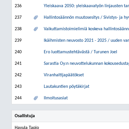
236
Yleiskaava 2050: yleiskaavatyön linjausten ta
237
Hallintosäännön muutosesitys / Sivistys- ja hy
238
Vaikuttamistoimielimiä koskeva hallintosään
239
Ikäihmisten neuvosto 2021 - 2025 / uuden v
240
Ero luottamustehtävästä / Turunen Joel
241
Sarastia Oy:n neuvottelukunnan kokousedusta
242
Viranhaltijapäätökset
243
Lautakuntien pöytäkirjat
244
Ilmoitusasiat
Osallistuja
Havula Tapio