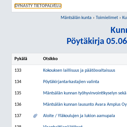
SIIRRY S
DYNASTY TIETOPALVELU
Mäntsälän kunta
Toimielimet
Ku
Kunn
Pöytäkirja 05.06
Pykälä
Otsikko
133
Kokouksen laillisuus ja päätösvaltaisuus
134
Pöytäkirjantarkastajien valinta
135
Mäntsälän kunnan työhyvinvointikyselyn sekä e
136
Mäntsälän kunnan lausunto Avara Amplus Oy:
137
Aloite / Yläkoulujen ja lukion aamupala