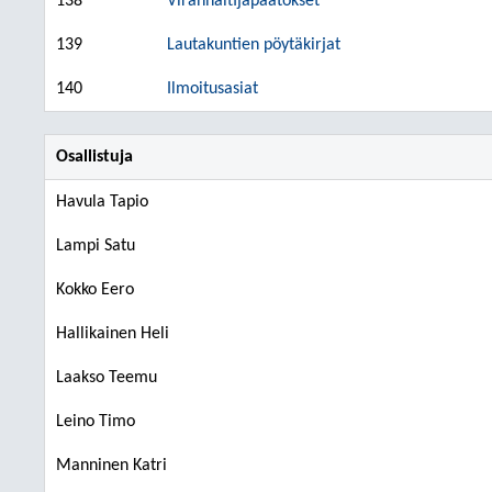
138
Viranhaltijapäätökset
139
Lautakuntien pöytäkirjat
140
Ilmoitusasiat
Osallistuja
Havula Tapio
Lampi Satu
Kokko Eero
Hallikainen Heli
Laakso Teemu
Leino Timo
Manninen Katri