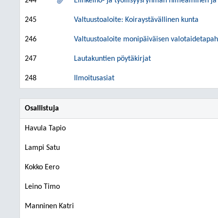
244
Elinkeino- ja työllisyysryhmän nimeäminen ja
245
Valtuustoaloite: Koiraystävällinen kunta
246
Valtuustoaloite monipäiväisen valotaidetapa
247
Lautakuntien pöytäkirjat
248
Ilmoitusasiat
Osallistuja
Havula Tapio
Lampi Satu
Kokko Eero
Leino Timo
Manninen Katri