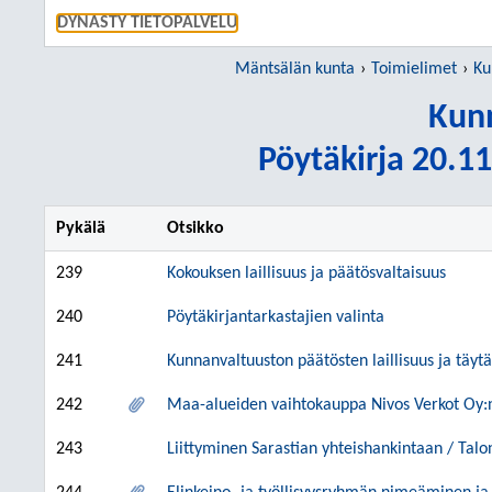
SIIRRY S
DYNASTY TIETOPALVELU
Mäntsälän kunta
Toimielimet
Ku
Kunn
Pöytäkirja 20.11
Pykälä
Otsikko
239
Kokouksen laillisuus ja päätösvaltaisuus
240
Pöytäkirjantarkastajien valinta
241
Kunnanvaltuuston päätösten laillisuus ja täy
242
Maa-alueiden vaihtokauppa Nivos Verkot Oy:
243
Liittyminen Sarastian yhteishankintaan / Tal