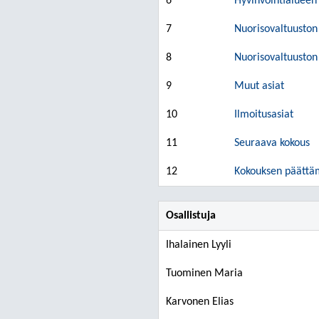
6
Hyvinvointialueen
7
Nuorisovaltuuston 
8
Nuorisovaltuuston
9
Muut asiat
10
Ilmoitusasiat
11
Seuraava kokous
12
Kokouksen päättä
Osallistuja
Ihalainen Lyyli
Tuominen Maria
Karvonen Elias