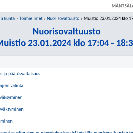
SIIRRY SUORAAN PÄÄSISÄLTÖÖN
MÄNTSÄL
n kunta
Toimielimet
Nuorisovaltuusto
Muistio 23.01.2024 klo 17:0
Nuorisovaltuusto
uistio 23.01.2024 klo 17:04 - 18:
us ja päätösvaltaisuus
ajien valinta
yväksyminen
hyväksyminen
aminen