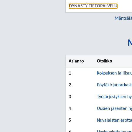
DYNASTY TIETOPALVELU
Mäntsälä
M
Asianro
Otsikko
1
Kokouksen laillisu
2
Pöytäkirjantarkast
3
Työjärjestyksen h
4
Uusien jäsenten 
5
Nuvalaisten erott