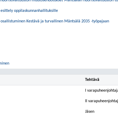
 nuorisovaltuuston muutosehdotukset Mäntsälän nuorisovaltuuston t
esittely oppilaskunnanhallituksille
 osallistuminen Kestävä ja turvallinen Mäntsälä 2035 -työpajaan
minen
Tehtävä
I varapuheenjohtaj
II varapuheenjohta
Jäsen