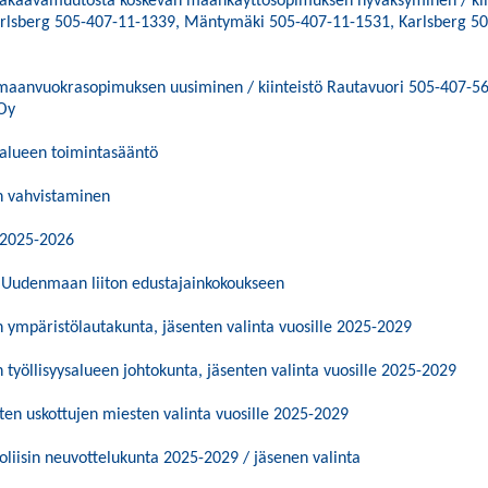
akaavamuutosta koskevan maankäyttösopimuksen hyväksyminen / kiin
rlsberg 505-407-11-1339, Mäntymäki 505-407-11-1531, Karlsberg 50
 maanvuokrasopimuksen uusiminen / kiinteistö Rautavuori 505-407-5
Oy
ualueen toimintasääntö
n vahvistaminen
 2025-2026
a Uudenmaan liiton edustajainkokoukseen
ympäristölautakunta, jäsenten valinta vuosille 2025-2029
yöllisyysalueen johtokunta, jäsenten valinta vuosille 2025-2029
sten uskottujen miesten valinta vuosille 2025-2029
liisin neuvottelukunta 2025-2029 / jäsenen valinta