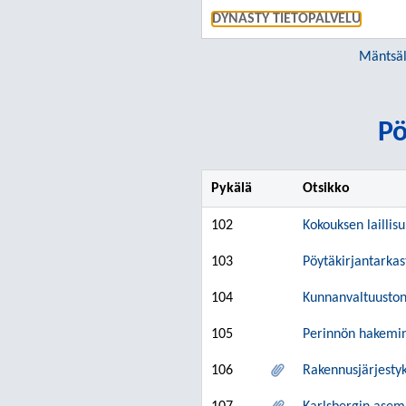
DYNASTY TIETOPALVELU
Mäntsäl
Pö
Pykälä
Otsikko
102
Kokouksen laillis
103
Pöytäkirjantarkas
104
Kunnanvaltuuston 
105
Perinnön hakemin
106
Rakennusjärjesty