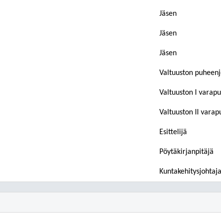
Jäsen
Jäsen
Jäsen
Valtuuston puheenj
Valtuuston I varap
Valtuuston II vara
Esittelijä
Pöytäkirjanpitäjä
Kuntakehitysjohtaj