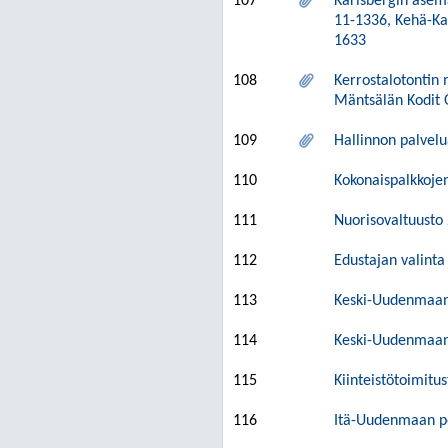
107
Karlsbergin asem
11-1336, Kehä-Ka
1633
108
Kerrostalotontin
Mäntsälän Kodit 
109
Hallinnon palvel
110
Kokonaispalkkoje
111
Nuorisovaltuusto
112
Edustajan valint
113
Keski-Uudenmaan 
114
Keski-Uudenmaan t
115
Kiinteistötoimitu
116
Itä-Uudenmaan po