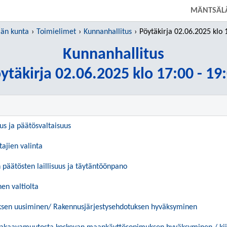
SIIRRY SUORAAN PÄÄSISÄLTÖÖN
MÄNTSÄL
än kunta
Toimielimet
Kunnanhallitus
Pöytäkirja 02.06.2025 klo 17:00
Kunnanhallitus
ytäkirja 02.06.2025 klo 17:00 - 19
uus ja päätösvaltaisuus
tajien valinta
päätösten laillisuus ja täytäntöönpano
en valtiolta
ksen uusiminen/ Rakennusjärjestysehdotuksen hyväksyminen