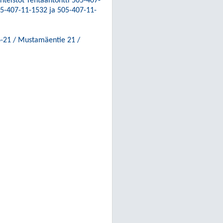
teistöt Tehtaantontti 505-407-
5-407-11-1532 ja 505-407-11-
6-21 / Mustamäentie 21 /