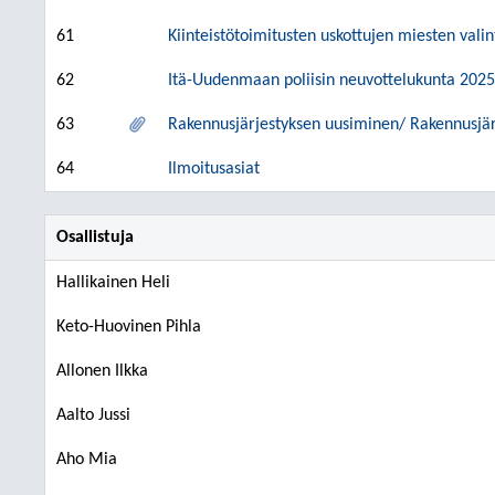
61
Kiinteistötoimitusten uskottujen miesten vali
62
Itä-Uudenmaan poliisin neuvottelukunta 2025
63
Rakennusjärjestyksen uusiminen/ Rakennusjä
64
Ilmoitusasiat
Osallistuja
Hallikainen Heli
Keto-Huovinen Pihla
Allonen Ilkka
Aalto Jussi
Aho Mia