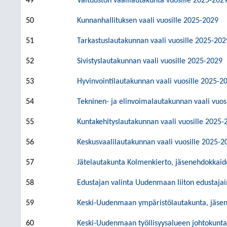
49
Valtuuston vaalilautakunta vuosille 2025-202
50
Kunnanhallituksen vaali vuosille 2025-2029
51
Tarkastuslautakunnan vaali vuosille 2025-202
52
Sivistyslautakunnan vaali vuosille 2025-2029
53
Hyvinvointilautakunnan vaali vuosille 2025-2
54
Tekninen- ja elinvoimalautakunnan vaali vuos
55
Kuntakehityslautakunnan vaali vuosille 2025-
56
Keskusvaalilautakunnan vaali vuosille 2025-2
57
Jätelautakunta Kolmenkierto, jäsenehdokkai
58
Edustajan valinta Uudenmaan liiton edustaja
59
Keski-Uudenmaan ympäristölautakunta, jäsent
60
Keski-Uudenmaan työllisyysalueen johtokunta,