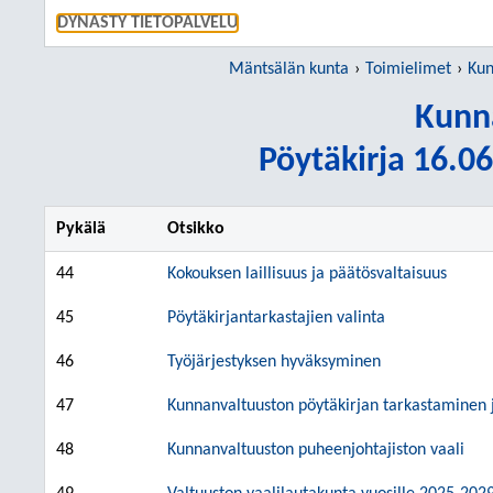
SIIRRY S
DYNASTY TIETOPALVELU
Mäntsälän kunta
Toimielimet
Kun
Kunn
Pöytäkirja 16.06
Pykälä
Otsikko
44
Kokouksen laillisuus ja päätösvaltaisuus
45
Pöytäkirjantarkastajien valinta
46
Työjärjestyksen hyväksyminen
47
Kunnanvaltuuston pöytäkirjan tarkastaminen j
48
Kunnanvaltuuston puheenjohtajiston vaali