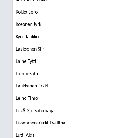
Karttunen Osku
Kokko Eero
Kosonen Jyrki
Kyrö Jaakko
Laaksonen Siiri
Laine Tytti
Lampi Satu
Laukkanen Erkki
Leino Timo
LevÃ(3)n Satumaija
Luomanen-Kurki Eveliina
Lutfi Aida