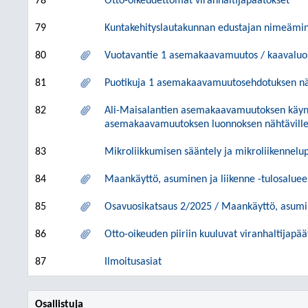
78
Otto-oikeudettomat viranhaltijapäätökset
79
Kuntakehityslautakunnan edustajan nimeämin
80
Vuotavantie 1 asemakaavamuutos / kaavaluo
81
Puotikuja 1 asemakaavamuutosehdotuksen nä
82
Ali-Maisalantien asemakaavamuutoksen käynni
asemakaavamuutoksen luonnoksen nähtäville
83
Mikroliikkumisen sääntely ja mikroliikennelu
84
Maankäyttö, asuminen ja liikenne -tulosalue
85
Osavuosikatsaus 2/2025 / Maankäyttö, asumine
86
Otto-oikeuden piiriin kuuluvat viranhaltijapää
87
Ilmoitusasiat
Osallistuja