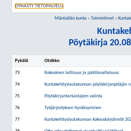
SIIRRY S
DYNASTY TIETOPALVELU
Mäntsälän kunta
Toimielimet
Kuntak
Kuntakeh
Pöytäkirja 20.08
Pykälä
Otsikko
73
Kokouksen laillisuus ja päätösvaltaisuus
74
Kuntakehityslautakunnan pöytäkirjanpitäjän
75
Pöytäkirjantarkastajien valinta
76
Työjärjestyksen hyväksyminen
77
Kuntakehityslautakunnan kokouskäytännöt 20