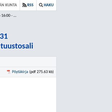
ÄN KUNTA
RSS
HAKU
00 - 18:31
:31
tuustosali
Pöytäkirja
(pdf 275.63 kb)