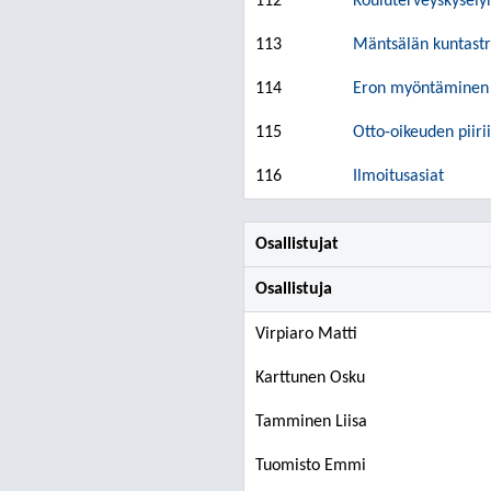
112
Kouluterveyskysely
113
Mäntsälän kuntastra
114
Eron myöntäminen R
115
Otto-oikeuden piiri
116
Ilmoitusasiat
Osallistujat
Osallistuja
Virpiaro Matti
Karttunen Osku
Tamminen Liisa
Tuomisto Emmi