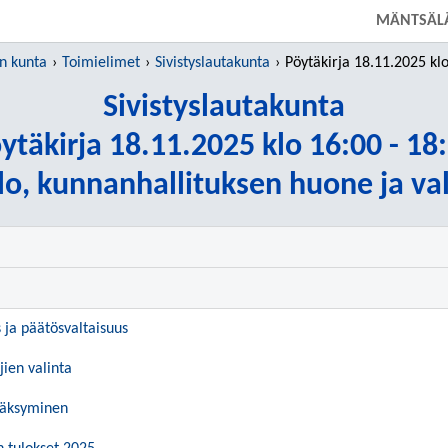
SIIRRY SUORAAN PÄÄSISÄLTÖÖN
MÄNTSÄL
n kunta
Toimielimet
Sivistyslautakunta
Pöytäkirja 18.11.2025 klo 16:
Sivistyslautakunta
ytäkirja 18.11.2025 klo 16:00 - 18
o, kunnanhallituksen huone ja val
s ja päätösvaltaisuus
jien valinta
väksyminen