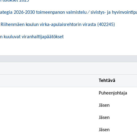
n tulokset 2025
tegia 2026-2030 toimeenpanon valmistelu ⁄ sivistys- ja hyvinvointip
iihenmäen koulun virka-apulaisrehtorin virasta (402245)
in kuuluvat viranhaltijapäätökset
Tehtävä
Puheenjohtaja
Jäsen
Jäsen
Jäsen