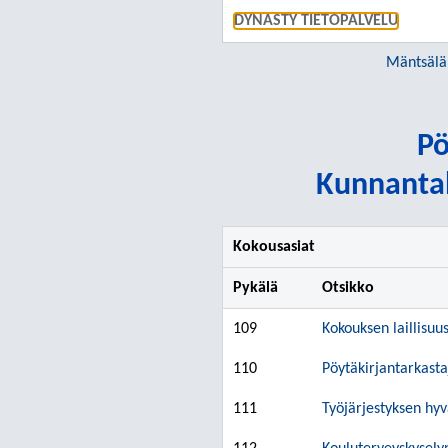
DYNASTY TIETOPALVELU
Mäntsälä
Pö
Kunnantal
Kokousasiat
Pykälä
Otsikko
109
Kokouksen laillisuu
110
Pöytäkirjantarkasta
111
Työjärjestyksen hy