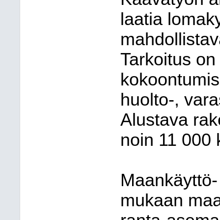
laatia lomak
mahdollista
Tarkoitus on 
kokoontumis-,
huolto-, vara
Alustava ra
noin 11 000 
Maankäyttö- 
mukaan maan