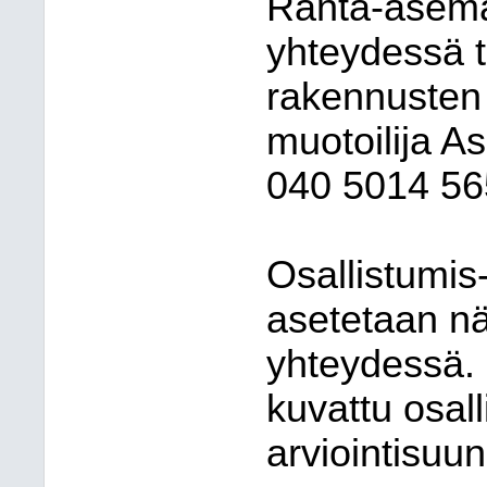
Ranta-asema
yhteydessä 
rakennusten 
muotoilija A
040 5014 56
Osallistumis-
asetetaan nä
yhteydessä.
kuvattu osall
arviointisuu