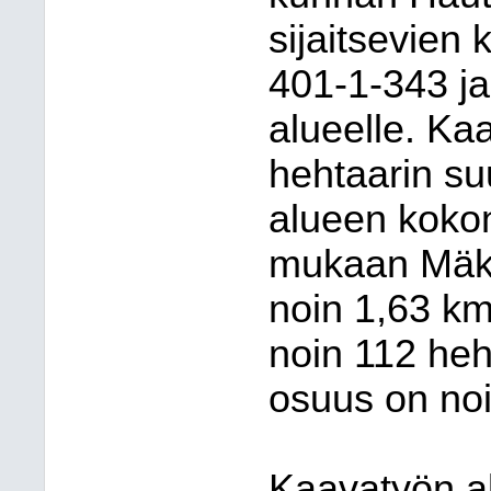
sijaitsevien 
401-1-343 ja
alueelle. Ka
hehtaarin su
alueen kokon
mukaan Mäkij
noin 1,63 km
noin 112 heh
osuus on noi
Kaavatyön al