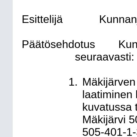
Esittelijä
Kunnanj
Päätösehdotus
Kun
seuraavasti:
Mäkijärve
laatiminen 
kuvatussa t
Mäkijärvi 5
505-401-1-3