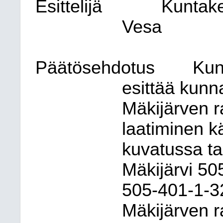
Esittelijä
Kuntak
Vesa
Päätösehdotus
Kun
esittää kunna
Mäkijärven 
laatiminen k
kuvatussa ta
Mäkijärvi 50
505-401-1-32
Mäkijärven r