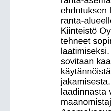
ranta-asema
ehdotuksen 
ranta-alueel
Kiinteistö O
tehneet sop
laatimiseks
sovitaan kaav
käytännöist
jakamisesta
laadinnasta 
maanomistaj