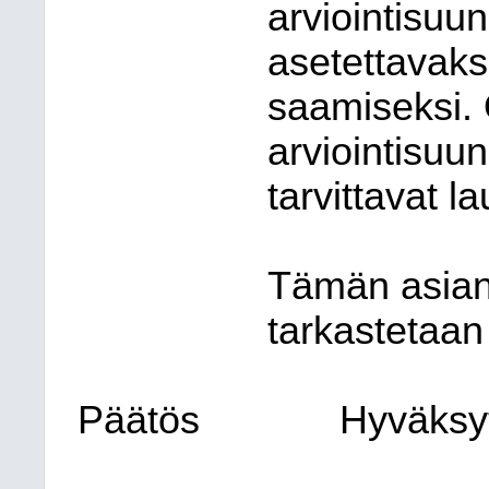
arviointisuu
asetettavaksi
saamiseksi. 
arviointisuu
tarvittavat l
Tämän asian 
tarkastetaa
Päätös
Hyväksyt