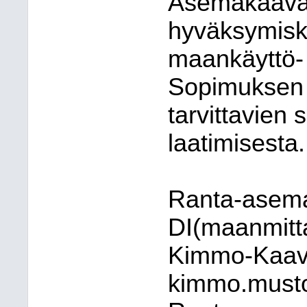
Asemakaava
hyväksymisk
maankäyttö- 
Sopimuksen m
tarvittavien 
laatimisesta.
Ranta-asema
DI(maanmitt
Kimmo-Kaava
kimmo.must