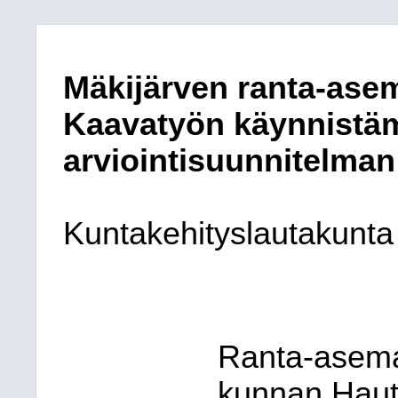
Mäkijärven ranta-ase
Kaavatyön käynnistämi
arviointisuunnitelman
Kuntakehityslautakunta
Ranta-asema
kunnan Haut