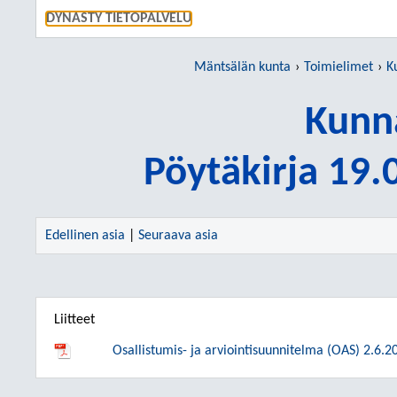
SIIRRY S
DYNASTY TIETOPALVELU
Mäntsälän kunta
Toimielimet
K
Kunn
Pöytäkirja 19
Edellinen asia
|
Seuraava asia
Liitteet
Osallistumis- ja arviointisuunnitelma (OAS) 2.6.2