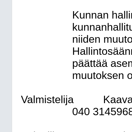
Kunnan hall
kunnanhallit
niiden muuto
Hallintosää
päättää ase
muutoksen o
Valmistelija
Kaavai
040 314596