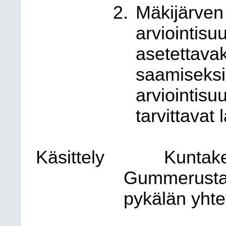
Mäkijärven 
arviointis
asetettavak
saamiseksi.
arviointis
tarvittavat
Käsittely
Kuntake
Gummerusta k
pykälän yht