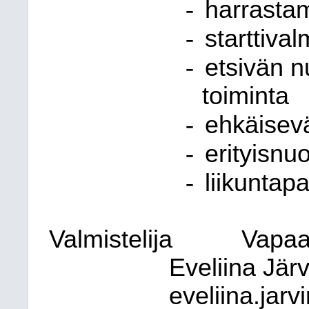
-
harrasta
-
starttiva
-
etsivän n
toiminta
-
ehkäisev
-
erityisnu
-
liikuntap
Valmistelija
Vapaa
Eveliina Jär
eveliina.jar