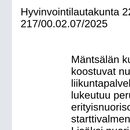
Hyvinvointilautakunta
2
217/00.02.07/2025
Mäntsälän k
koostuvat nu
liikuntapalve
lukeutuu per
erityisnuoris
starttivalme