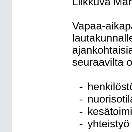
Liikkuva Män
Vapaa-aikapa
lautakunnall
ajankohtaisia
seuraavilta o
-
henkilös
-
nuorisotil
-
kesätoim
-
yhteistyö