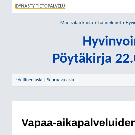
SIIRRY S
DYNASTY TIETOPALVELU
Mäntsälän kunta
Toimielimet
Hyvi
Hyvinvoi
Pöytäkirja 22
Edellinen asia
|
Seuraava asia
Vapaa-aikapalveluide