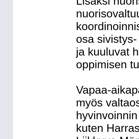
Lisäksi nuor
nuorisovaltu
koordinoinni
osa sivistys-
ja kuuluvat h
oppimisen t
Vapaa-aikapa
myös valtaos
hyvinvoinnin
kuten Harras