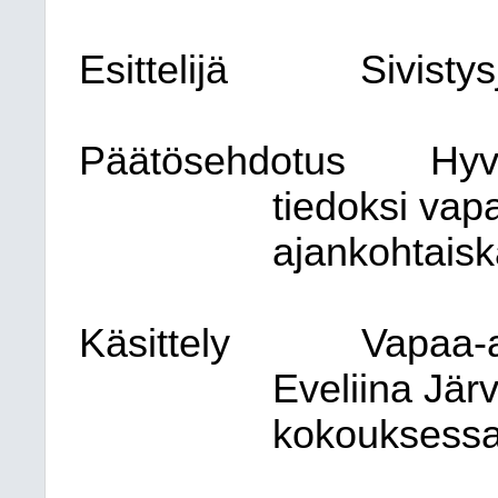
Esittelijä
Sivisty
Päätösehdotus
Hyv
tiedoksi vap
ajankohtais
Käsittely
Vapaa-a
Eveliina Järv
kokouksessa