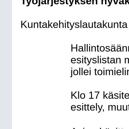
Työjärjestyksen hyvä
Kuntakehityslautakunta
Hallintosään
esityslistan
jollei toimiel
Klo 17 käsite
esittely, muu