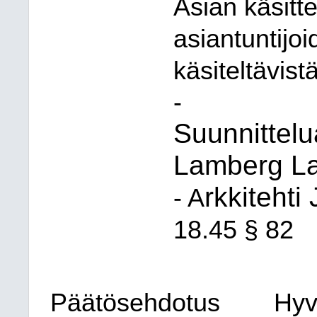
Asian käsitte
asiantuntijo
käsiteltävistä
-
Suunnittelu
Lamberg L
rkkiteht
- A
18.45 § 82
Päätösehdotus
Hyv