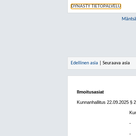
DYNASTY TIETOPALVELU
Mäntsä
Edellinen asia
| Seuraava asia
Ilmoitusasiat
Kunnanhallitus
22.09.2025
§ 
Kun
-
-