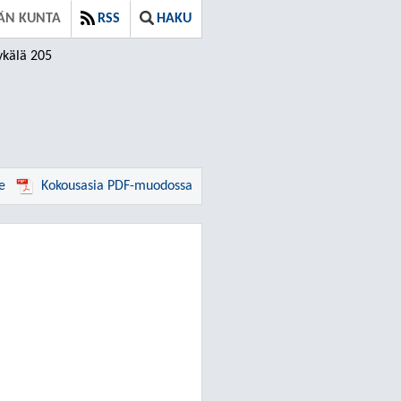
ÄN KUNTA
RSS
HAKU
ykälä 205
e
Kokousasia PDF-muodossa