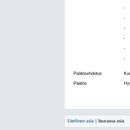
-
-
-
-
-
-
Päätösehdotus
Kun
Päätös
Hyv
Edellinen asia
| Seuraava asia