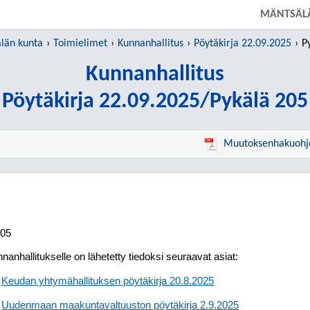
SIIRRY SUORAAN PÄÄSISÄLTÖÖN
MÄNTSÄL
län kunta
Toimielimet
Kunnanhallitus
Pöytäkirja 22.09.2025
P
Kunnanhallitus
Pöytäkirja 22.09.2025/Pykälä 205
Muutoksenhakuohj
205
nanhallitukselle on lähetetty tiedoksi seuraavat asiat:
Keudan yhtymähallituksen pöytäkirja 20.8.2025
Uudenmaan maakuntavaltuuston pöytäkirja 2.9.2025