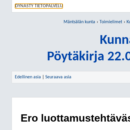
SIIRRY S
DYNASTY TIETOPALVELU
Mäntsälän kunta
Toimielimet
K
Kunn
Pöytäkirja 22
Edellinen asia
|
Seuraava asia
Ero luottamustehtäväs