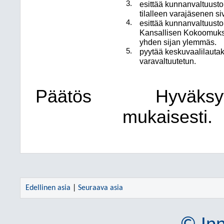
3.
esittää kunnanvaltuustol
tilalleen varajäsenen si
4.
esittää kunnanvaltuustoll
Kansallisen Kokoomukse
yhden sijan ylemmäs.
5.
pyytää keskuvaalilaut
varavaltuutetun.
Päätös
Hyväksy
mukaisesti.
Edellinen asia
|
Seuraava asia