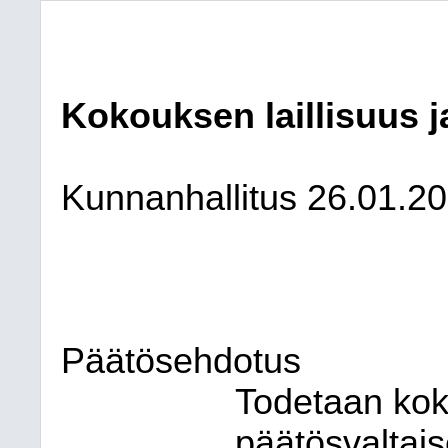
Kokouksen laillisuus j
Kunnanhallitus
26.01.2
Päätösehdotus
Todetaan koko
päätösvaltais