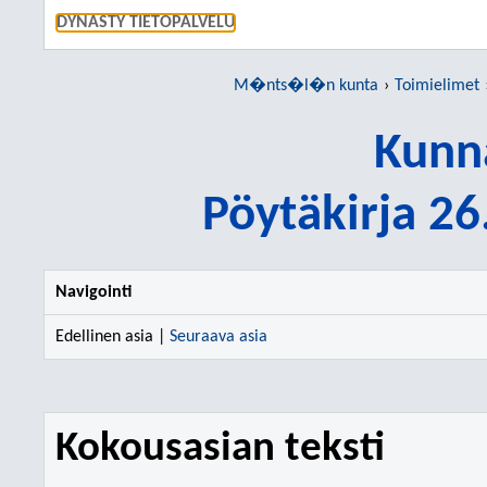
SIIRRY S
DYNASTY TIETOPALVELU
M�nts�l�n kunta
Toimielimet
Kunn
Pöytäkirja 2
Navigointi
Edellinen asia |
Seuraava asia
Kokousasian teksti